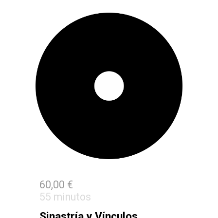
6
0,00 €
5
5 minutos
Sinastría y Vínculos