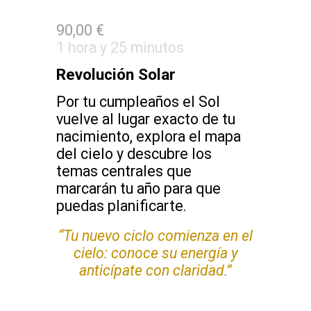
9
0,00 €
1 hora y
2
5 minutos
Revolución Solar
P
or tu cumpleaños el Sol
vuelve al lugar exacto de tu
nacimiento,
e
xplora el mapa
del cielo y descubre los
temas centrales que
marcarán tu año para que
puedas planificarte.
“Tu nuevo ciclo comienza en el
cielo: conoce su energía y
anticípate con claridad.”