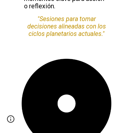
o reflexión.
"Sesiones para tomar
decisiones alineadas con los
ciclos planetarios actuales."