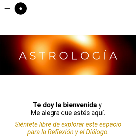
Skip to main content
Skip to navigation
A S T R O L O G Í A
Te doy la bienvenida
y
Me alegra que estés aquí.
Siéntete libre de explorar este espacio
para la Reflexión y el Diálogo.